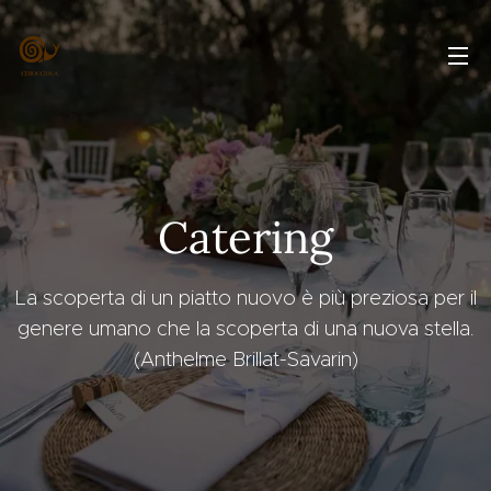
Catering
La scoperta di un piatto nuovo è più preziosa per il
genere umano che la scoperta di una nuova stella.
(Anthelme Brillat-Savarin)