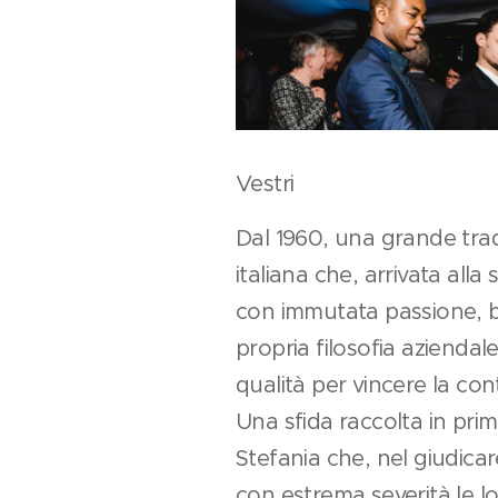
Vestri
Dal 1960, una grande trad
italiana che, arrivata al
con immutata passione, 
propria filosofia aziendale
qualità per vincere la con
Una sfida raccolta in prim
Stefania che, nel giudic
con estrema severità le lo