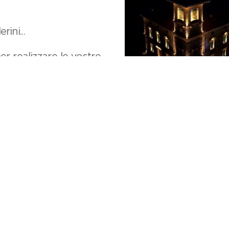
rini...
r realizzare le vostre
Jelly Shot
Gelatine alcoliche , gli
vostra Festa.