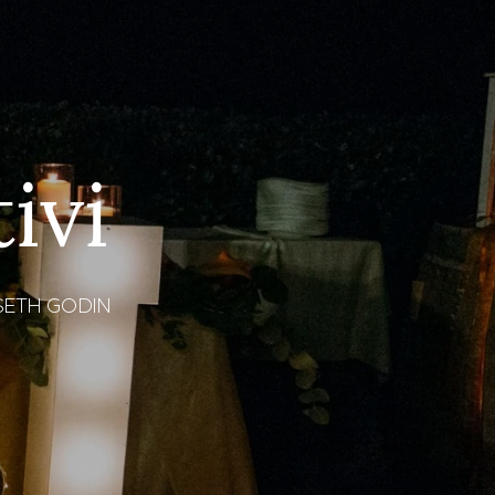
ivi
i.”SETH GODIN