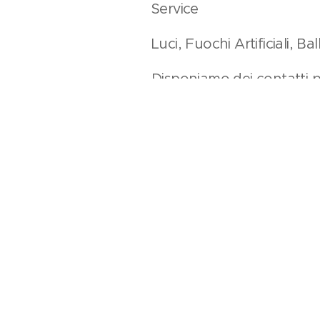
Service
Luci, Fuochi Artificiali, Balle
Disponiamo dei contatti pe
fantasie.