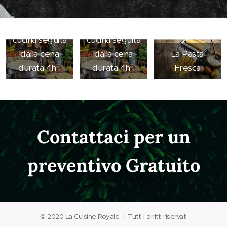
Dispensa 1
Dispensa 2
Lezione di
Lezione di
cucina seguita
cucina seguita
dalla cena
dalla cena
La Pasta
durata 4h
durata 4h
Fresca
Contattaci per un
preventivo Gratuito
© 2020 La Cuisine Royale | Tutti i diritti riservati